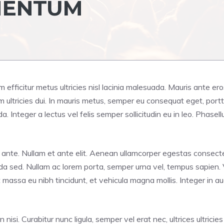
MENTUM
iam efficitur metus ultricies nisl lacinia malesuada. Mauris ante e
ultricies dui. In mauris metus, semper eu consequat eget, portti
Integer a lectus vel felis semper sollicitudin eu in leo. Phasellu
dunt ante. Nullam et ante elit. Aenean ullamcorper egestas conse
uada sed. Nullam ac lorem porta, semper urna vel, tempus sapien. 
it massa eu nibh tincidunt, et vehicula magna mollis. Integer in 
 nisi. Curabitur nunc ligula, semper vel erat nec, ultrices ultricie