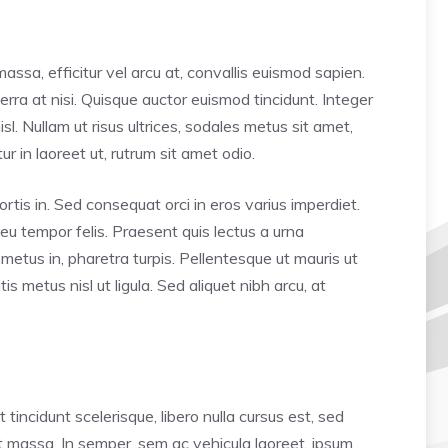
assa, efficitur vel arcu at, convallis euismod sapien.
verra at nisi. Quisque auctor euismod tincidunt. Integer
l. Nullam ut risus ultrices, sodales metus sit amet,
 in laoreet ut, rutrum sit amet odio.
ortis in. Sed consequat orci in eros varius imperdiet.
 eu tempor felis. Praesent quis lectus a urna
etus in, pharetra turpis. Pellentesque ut mauris ut
 metus nisl ut ligula. Sed aliquet nibh arcu, at
incidunt scelerisque, libero nulla cursus est, sed
nt massa. In semper, sem ac vehicula laoreet, ipsum