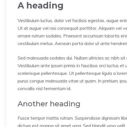
A heading
Vestibulum luctus, dolor vel facilisis egestas, augue en
Ut at augue vel nisi consequat porttitor. Aliquam vel ves
ornare rutrum sodales. Praesent accumsan lobortis enim, 
vestibulum metus. Aenean porta dolor ut ante hendrerit
Sed malesuada sodales dui. Nullam ultricies ac nibh sit a
Vestibulum ante ipsum primis in faucibus orci luctus et 
scelerisque pellentesque. Ut pellentesque ligula a lor
purus congue malesuada vitae ut quam. In pretium, ipsum 
convallis nisl fermentum id.
Another heading
Fusce tempor mattis rutrum. Suspendisse dignissim liber
dictum est magna sit amet urna. Sed blandit urna velit,