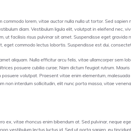
im commodo lorem, vitae auctor nulla nulla ut tortor. Sed sapien m
tibulum diam. Vestibulum ligula elit, volutpat in eleifend nec, vi
ut facilisis risus pulvinar sit amet. Suspendisse eget gravida nis
, eget commodo lectus lobortis. Suspendisse est dui, consectetur
met aliquam. Nulla efficitur arcu felis, vitae ullamcorper sem lob
ultrices posuere cubilia curae; Nam dictum feugiat rutrum. Mauris
em posuere volutpat. Praesent vitae enim elementum, malesuada m
non interdum sollicitudin, elit nunc porta massa, vitae venenatis
o ex, vitae rhoncus enim bibendum at. Sed pulvinar, neque eget t
 non vestibulum lectus luctus id. Sed ut porta sapien, eu tincidu