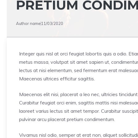
PRETIUM CONDI
Author name
11/03/2020
Integer quis nisl at orci feugiat lobortis quis a odio. Et
metus massa, volutpat sit amet sapien ut, condimentum 
lectus at nisi elementum, sed fermentum erat malesuada. 
Maecenas ultrices efficitur sagittis.
Maecenas elit nisi, placerat a leo nec, ultricies tinci
Curabitur feugiat orci enim, sagittis mattis nisi males
laoreet varius lectus sit amet tempor. Curabitur suscip
pulvinar arcu placerat pretium condimentum.
Vivamus nisl odio, semper at erat non, aliquet sollicitudin