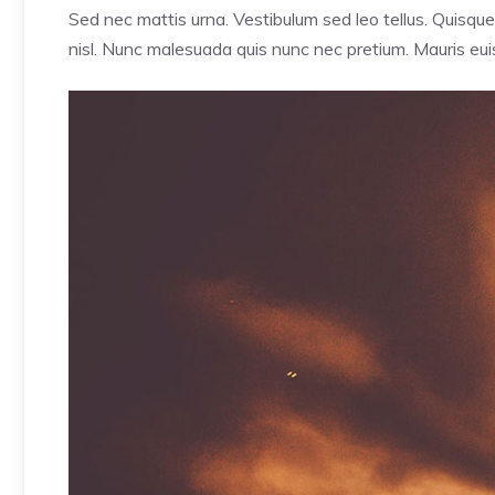
Sed nec mattis urna. Vestibulum sed leo tellus. Quisque
nisl. Nunc malesuada quis nunc nec pretium. Mauris euis