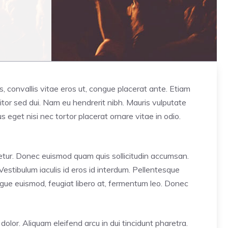
ros, convallis vitae eros ut, congue placerat ante. Etiam
tor sed dui. Nam eu hendrerit nibh. Mauris vulputate
s eget nisi nec tortor placerat ornare vitae in odio.
ctetur. Donec euismod quam quis sollicitudin accumsan.
Vestibulum iaculis id eros id interdum. Pellentesque
augue euismod, feugiat libero at, fermentum leo. Donec
s dolor. Aliquam eleifend arcu in dui tincidunt pharetra.