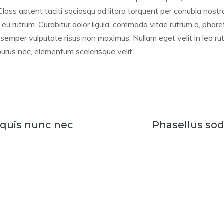
. Class aptent taciti sociosqu ad litora torquent per conubia nos
ui eu rutrum. Curabitur dolor ligula, commodo vitae rutrum a, pha
mper vulputate risus non maximus. Nullam eget velit in leo rutr
purus nec, elementum scelerisque velit.
quis nunc nec
Phasellus sod