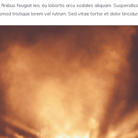
 finibus feugiat leo, eu lobortis arcu sodales aliquam. Suspendi
mod tristique lorem vel rutrum. Sed vitae tortor et dolor tincidu