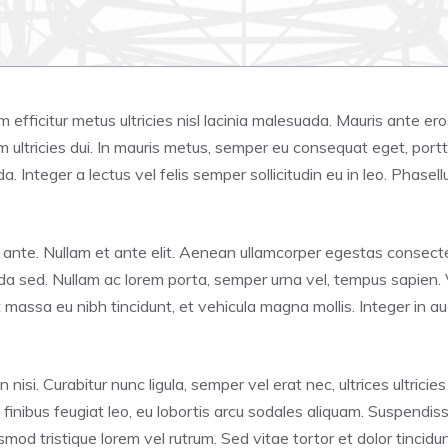
iam efficitur metus ultricies nisl lacinia malesuada. Mauris ante e
ultricies dui. In mauris metus, semper eu consequat eget, portti
Integer a lectus vel felis semper sollicitudin eu in leo. Phasellu
dunt ante. Nullam et ante elit. Aenean ullamcorper egestas conse
uada sed. Nullam ac lorem porta, semper urna vel, tempus sapien. 
it massa eu nibh tincidunt, et vehicula magna mollis. Integer in 
 nisi. Curabitur nunc ligula, semper vel erat nec, ultrices ultricie
 finibus feugiat leo, eu lobortis arcu sodales aliquam. Suspendi
mod tristique lorem vel rutrum. Sed vitae tortor et dolor tincidu