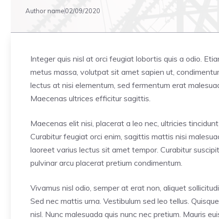
Author name
02/09/2020
Integer quis nisl at orci feugiat lobortis quis a odio. Et
metus massa, volutpat sit amet sapien ut, condimentum 
lectus at nisi elementum, sed fermentum erat malesuada. 
Maecenas ultrices efficitur sagittis.
Maecenas elit nisi, placerat a leo nec, ultricies tinci
Curabitur feugiat orci enim, sagittis mattis nisi males
laoreet varius lectus sit amet tempor. Curabitur suscip
pulvinar arcu placerat pretium condimentum.
Vivamus nisl odio, semper at erat non, aliquet sollicitudin
Sed nec mattis urna. Vestibulum sed leo tellus. Quisque
nisl. Nunc malesuada quis nunc nec pretium. Mauris euis