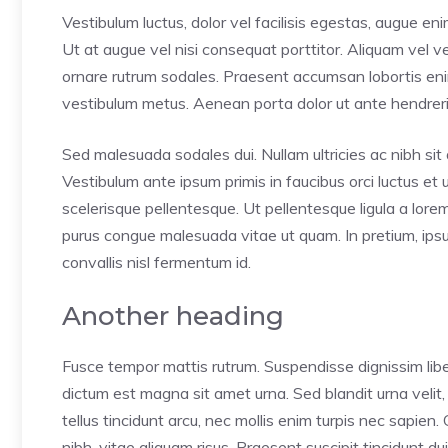
Vestibulum luctus, dolor vel facilisis egestas, augue en
Ut at augue vel nisi consequat porttitor. Aliquam vel ves
ornare rutrum sodales. Praesent accumsan lobortis enim, 
vestibulum metus. Aenean porta dolor ut ante hendrerit
Sed malesuada sodales dui. Nullam ultricies ac nibh sit a
Vestibulum ante ipsum primis in faucibus orci luctus et 
scelerisque pellentesque. Ut pellentesque ligula a lor
purus congue malesuada vitae ut quam. In pretium, ipsum 
convallis nisl fermentum id.
Another heading
Fusce tempor mattis rutrum. Suspendisse dignissim liber
dictum est magna sit amet urna. Sed blandit urna velit,
tellus tincidunt arcu, nec mollis enim turpis nec sapien
nibh, vitae aliquam risus. Praesent suscipit tincidunt d