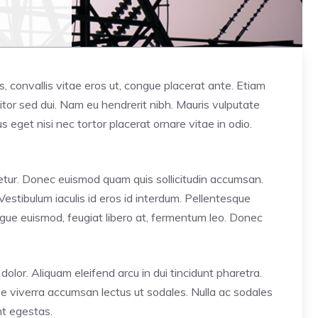
ros, convallis vitae eros ut, congue placerat ante. Etiam
tor sed dui. Nam eu hendrerit nibh. Mauris vulputate
s eget nisi nec tortor placerat ornare vitae in odio.
ctetur. Donec euismod quam quis sollicitudin accumsan.
Vestibulum iaculis id eros id interdum. Pellentesque
augue euismod, feugiat libero at, fermentum leo. Donec
s dolor. Aliquam eleifend arcu in dui tincidunt pharetra.
sse viverra accumsan lectus ut sodales. Nulla ac sodales
nt egestas.