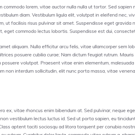
im commodo lorem, vitae auctor nulla nulla ut tortor. Sed sapien m
tibulum diam. Vestibulum ligula elit, volutpat in eleifend nec, vi
ut facilisis risus pulvinar sit amet. Suspendisse eget gravida nis
, eget commodo lectus lobortis. Suspendisse est dui, consectetur
met aliquam. Nulla efficitur arcu felis, vitae ullamcorper sem lob
ultrices posuere cubilia curae; Nam dictum feugiat rutrum. Mauris
em posuere volutpat. Praesent vitae enim elementum, malesuada m
non interdum sollicitudin, elit nunc porta massa, vitae venenatis
o ex, vitae rhoncus enim bibendum at. Sed pulvinar, neque eget t
 non vestibulum lectus luctus id. Sed ut porta sapien, eu tincidu
. Class aptent taciti sociosqu ad litora torquent per conubia nos
ui eu rutrum. Curabitur dolor ligula, commodo vitae rutrum a, pha