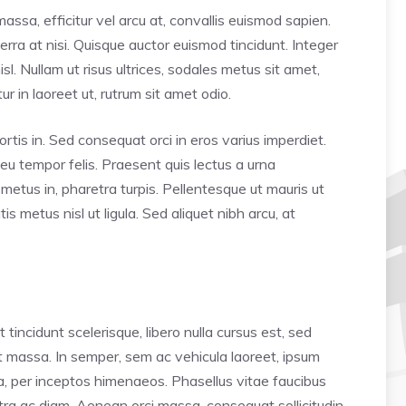
assa, efficitur vel arcu at, convallis euismod sapien.
verra at nisi. Quisque auctor euismod tincidunt. Integer
l. Nullam ut risus ultrices, sodales metus sit amet,
 in laoreet ut, rutrum sit amet odio.
ortis in. Sed consequat orci in eros varius imperdiet.
 eu tempor felis. Praesent quis lectus a urna
etus in, pharetra turpis. Pellentesque ut mauris ut
 metus nisl ut ligula. Sed aliquet nibh arcu, at
incidunt scelerisque, libero nulla cursus est, sed
nt massa. In semper, sem ac vehicula laoreet, ipsum
tra, per inceptos himenaeos. Phasellus vitae faucibus
retra ac diam. Aenean orci massa, consequat sollicitudin