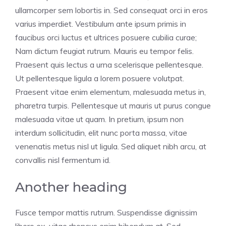
ullamcorper sem lobortis in. Sed consequat orci in eros
varius imperdiet. Vestibulum ante ipsum primis in
faucibus orci luctus et ultrices posuere cubilia curae;
Nam dictum feugiat rutrum. Mauris eu tempor felis.
Praesent quis lectus a urna scelerisque pellentesque.
Ut pellentesque ligula a lorem posuere volutpat.
Praesent vitae enim elementum, malesuada metus in,
pharetra turpis. Pellentesque ut mauris ut purus congue
malesuada vitae ut quam. In pretium, ipsum non
interdum sollicitudin, elit nunc porta massa, vitae
venenatis metus nisl ut ligula. Sed aliquet nibh arcu, at
convallis nisl fermentum id.
Another heading
Fusce tempor mattis rutrum. Suspendisse dignissim
libero ex, vitae rhoncus enim bibendum at. Sed