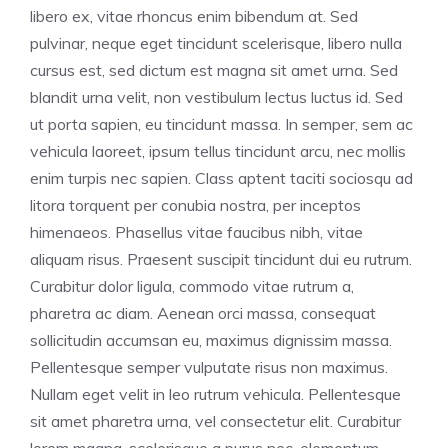
libero ex, vitae rhoncus enim bibendum at. Sed
pulvinar, neque eget tincidunt scelerisque, libero nulla
cursus est, sed dictum est magna sit amet urna. Sed
blandit urna velit, non vestibulum lectus luctus id. Sed
ut porta sapien, eu tincidunt massa. In semper, sem ac
vehicula laoreet, ipsum tellus tincidunt arcu, nec mollis
enim turpis nec sapien. Class aptent taciti sociosqu ad
litora torquent per conubia nostra, per inceptos
himenaeos. Phasellus vitae faucibus nibh, vitae
aliquam risus. Praesent suscipit tincidunt dui eu rutrum.
Curabitur dolor ligula, commodo vitae rutrum a,
pharetra ac diam. Aenean orci massa, consequat
sollicitudin accumsan eu, maximus dignissim massa.
Pellentesque semper vulputate risus non maximus.
Nullam eget velit in leo rutrum vehicula. Pellentesque
sit amet pharetra urna, vel consectetur elit. Curabitur
lorem magna, scelerisque a purus nec, elementum